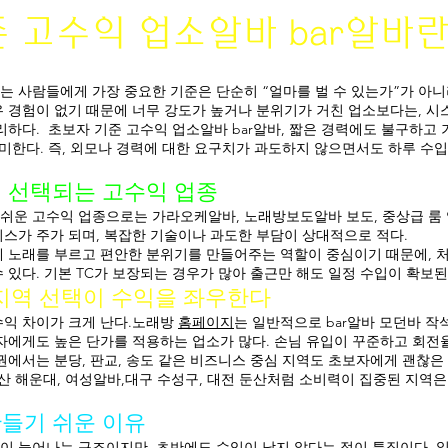
리만 잘하면 안정적인 생산이 
 고수익 업소알바 bar알바
이 가능해 출하 시기를 조절할
에도 유리한 작물이다. 고구
 사람들에게 가장 중요한 기준은 단순히 “얼마를 벌 수 있는가”가 아니라
기후를 좋아하는 작물이다. 생육
 경험이 없기 때문에 너무 강도가 높거나 분위기가 거친 업소보다는, 시
배수가 좋은 사질양토 pH: 5.
리하다.
초보자 기준 고수익 업소알바 bar알바, 짧은 경력에도 불구하고 
면 덩이뿌리 발달이 좋지 않
의미한다. 즉, 외모나 경력에 대한 요구치가 과도하지 않으면서도 하루 수
 선택되는 고수익 업종
쉬운 고수익 업종으로는 가라오케알바, 노래방보도알바 보도, 중상급 룸 
스가 주가 되며, 복잡한 기술이나 과도한 부담이 상대적으로 적다.
께 노래를 부르고 편안한 분위기를 만들어주는 역할이 중심이기 때문에, 
 있다. 기본 TC가 보장되는 경우가 많아 출근만 해도 일정 수입이 확보된
 지역 선택이 수익을 좌우한다
수익 차이가 크게 난다.노래방
홈페이지
는 일반적으로 bar알바 모던바 작석
자에게도 높은 단가를 적용하는 업소가 많다. 손님 유입이 꾸준하고 회전
권에서는 분당, 판교, 송도 같은 비즈니스 중심 지역도 초보자에게 괜찮은
부산 해운대, 여성알바,대구 수성구, 대전 둔산처럼 소비력이 집중된 지역
들기 쉬운 이유
 늘어나는 구조이지만, 초반에도 수입이 낮지 않다는 점이 특징이다. 일