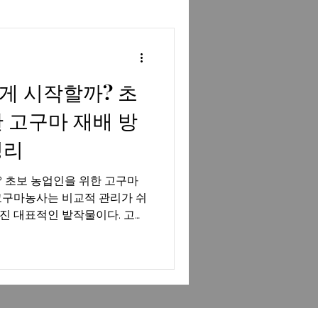
꿀유흥알바진상손님대처
게 시작할까? 초
태국마사지알바
 고구마 재배 방
정리
분당유흥알바
 초보 농업인을 위한 고구마
고구마농사는 비교적 관리가 쉬
진 대표적인 밭작물이다. 고구
식품 등 활용도가 높아 국내 소비
 작물이다. 특히 재배 난이도
초보 농업인에게 인기 있는 작
아보기 고구마농사의 특징 고구
물로, 땅속에서 자라기 때문에
생육 기간이 비교적 길지만 관