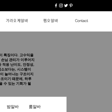
가라오케알바
쩜오알바
Contact
이 특징이다.
고수익을
 손님 관리가 이루어지
 적응 난이도, 안정성,
업소보다는, 시스템이
입이 늘어나는 구조이지
구조이기 때문에, 하루
 수 있는 기회가 될
밤알바
룸알바