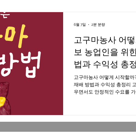
상손님
유흥업소진장
업소진상손님
유흥꿀알바
6월 7일
2분 분량
고구마농사 어떻
시알바
마사지알바
마사지구인
태국마사지
보 농업인을 위한
법과 수익성 총
구인
스웨디시마사지
출장스웨디시
스포츠마사지
고구마농사 어떻게 시작할까?
재배 방법과 수익성 총정리 
흥알바
인천유흥알바
우면서도 안정적인 수요를 가
마는 간식, 식사 대용, 가공
가 꾸준하며 저장성도 뛰어난
가 낮은 편이라 귀농인이나 
물로 꼽힌다. 고구마농사 알
마는 덩이뿌리를 수확하는 작
토양 관리가 매우 중요하다. 