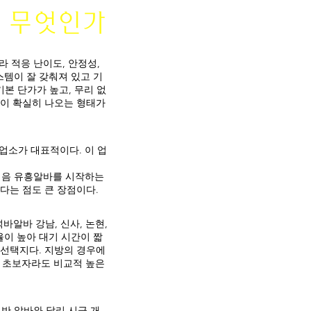
가능하다. 또한 수확 후 저장
란 무엇인가
 수 있어 가격 전략을 세우기
마 재배 환경 고구마는 따뜻한
 적응 난이도, 안정성,
 적정 온도: 25~30도 토양:
스템이 잘 갖춰져 있고 기
5~6.5 토양이 너무 질거나 습하
기본 단가가 높고, 무리 없
기 때문에 배수 관리가
입이 확실히 나오는 형태가
업소가 대표적이다. 이 업
처음 유흥알바를 시작하는
다는 점도 큰 장점이다.
바알바 강남, 신사, 논현,
율이 높아 대기 시간이 짧
 선택지다. 지방의 경우에
은 초보자라도 비교적 높은
반 알바와 달리 시급 개