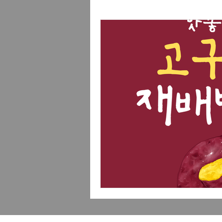
여성알바
주점알바
진
진주스웨디시알바
스웨디
태국마사지구인
스웨디시
부평유흥알바
인천부평유