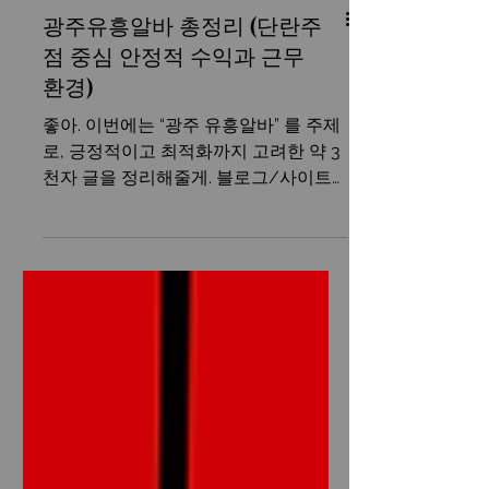
광주유흥알바 총정리 (단란주
점 중심 안정적 수익과 근무
환경)
좋아. 이번에는 “광주 유흥알바” 를 주제
로, 긍정적이고 최적화까지 고려한 약 3
천자 글을 정리해줄게. 블로그/사이트
용으로 바로 활용 가능하게 만들었어. 광
주유흥알바 구인구직 광주 유흥알바는
남부권에서 꾸준한 수요와 안정적인 상
권을 가진 대표적인 알바 분야다. 특히
단란주점, 룸싸롱, 노래방 등 다양한 유
흥 업종이 활성화되어 있어, 초보자부터
경험자까지 많은 사람들이 관심을 가지
는 업종으로 꼽힌다. 광주는 서울이나 부
산에 비해 경쟁이 비교적 덜 치열하면서
도 유동 인구가 꾸준히 유지되는 도시라