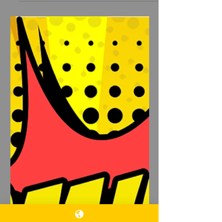
사실이에요.” 특히 한국 전반적인 유흥·
음식·여가 업계가 소비 위축과 문화 변
화, 경기 둔화 영향으로 조금 힘든 흐름
을 보이고 있습니다. 부평유흥알바 📉 부
평유흥알바 지금 국내 유흥·야간 업계 상
황 ✔️ 전국적으로 유흥업소 매출이 줄어
들고 있음 룸살롱·단란주점·나이트클럽
을 포함한 유흥업소 매출이 전년 대비 감
소했다는 통계가 나왔습니다. 이는 코로
나 이후 회복세가 이어지다가 최근 다시
매출이 꺾인 것으로 분석돼요. ✔️ 국민들
의 소비 패턴 변화 외식, 여가, 유흥 같은
‘생활형 마사지알바 소비’가 경기 불확실
성과 고물가 속에서 감소하고 있다는 지
표가 있습니다. ✔️ 부평유흥알바 젊은층
의 음주·회식 문화 변화 한국 전반적으로
회식과 야간 음주 문화가 줄어들면서 과
거처럼 밤 문화·유흥에 지갑을 열지 않는