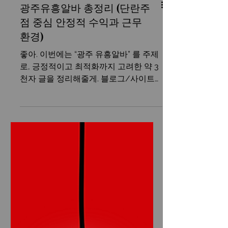
광주유흥알바 총정리 (단란주
점 중심 안정적 수익과 근무
환경)
좋아. 이번에는 “광주 유흥알바” 를 주제
로, 긍정적이고 최적화까지 고려한 약 3
천자 글을 정리해줄게. 블로그/사이트
용으로 바로 활용 가능하게 만들었어. 광
주유흥알바 구인구직 광주 유흥알바는
남부권에서 꾸준한 수요와 안정적인 상
권을 가진 대표적인 알바 분야다. 특히
단란주점, 룸싸롱, 노래방 등 다양한 유
흥 업종이 활성화되어 있어, 초보자부터
경험자까지 많은 사람들이 관심을 가지
는 업종으로 꼽힌다. 광주는 서울이나 부
산에 비해 경쟁이 비교적 덜 치열하면서
도 유동 인구가 꾸준히 유지되는 도시라