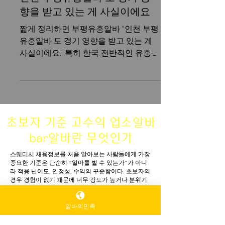
인천 부평유흥알바 도 경기 영
향을 받고 있는 게 사실이에요
짧게 정리하면 부평유흥알바 “인천 부평
유흥알바 도 경기 영향을 받고 있는 게
사실이에요.” 특히 한국 전반적인 유흥·
음식·여가 업계가 소비 위축과 문화 변
화, 경기 둔화 영향으로 조금 힘든 흐름
을 보이고 있습니다. 부평유흥알바 📉 부
평유흥알바 지금 국내 유흥·야간 업계 상
황 ✔️ 전국적으로 유흥업소 매출이 줄어
초보자 기준 고수익 업소알바
들고 있음 룸살롱·단란주점·나이트클럽
bar알바란 무엇인가
을 포함한 유흥업소 매출이 전년 대비 감
소했다는 통계가 나왔습니다. 이는 코로
스웨디시
채용정보를 처음 알아보는 사람들에게 가장
나 이후 회복세가 이어지다가 최근 다시
중요한 기준은 단순히 “얼마를 벌 수 있는가”가 아니
라 적응 난이도, 안정성, 수익의 꾸준함이다. 초보자의
매출이 꺾인 것으로 분석돼요. ✔️ 국민들
경우 경험이 없기 때문에 너무 강도가 높거나 분위기
알바의민족
의 소비 패턴 변화 외식, 여가, 유흥 같은
가 거친 업소보다는, 시스템이 잘 갖춰져 있고 기본 수
입이 보장되는 곳이 훨씬 유리하다.
‘생활형 마사지알바 소비’가 경기 불확실
초보자 기준 고수