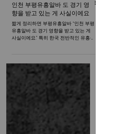
인천 부평유흥알바 도 경기 영
향을 받고 있는 게 사실이에요
짧게 정리하면 부평유흥알바 “인천 부평
유흥알바 도 경기 영향을 받고 있는 게
사실이에요.” 특히 한국 전반적인 유흥·
음식·여가 업계가 소비 위축과 문화 변
화, 경기 둔화 영향으로 조금 힘든 흐름
을 보이고 있습니다. 부평유흥알바 📉 부
평유흥알바 지금 국내 유흥·야간 업계 상
황 ✔️ 전국적으로 유흥업소 매출이 줄어
들고 있음 룸살롱·단란주점·나이트클럽
을 포함한 유흥업소 매출이 전년 대비 감
소했다는 통계가 나왔습니다. 이는 코로
나 이후 회복세가 이어지다가 최근 다시
매출이 꺾인 것으로 분석돼요. ✔️ 국민들
의 소비 패턴 변화 외식, 여가, 유흥 같은