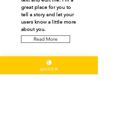
great place for you to
tell a story and let your
users know a little more
about you.
Read More
알바의민족
Let the posts come
to you.
Email
*
Yes, subscribe me to 