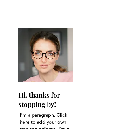
게 사실이에요
Hi, thanks for
stopping by!
I'm a paragraph. Click
here to add your own
text and edit me. I’m a