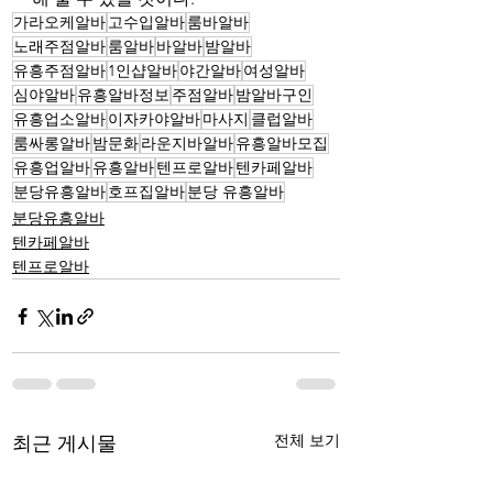
가라오케알바
고수입알바
룸바알바
노래주점알바
룸알바
바알바
밤알바
유흥주점알바
1인샵알바
야간알바
여성알바
심야알바
유흥알바정보
주점알바
밤알바구인
유흥업소알바
이자카야알바
마사지
클럽알바
룸싸롱알바
밤문화
라운지바알바
유흥알바모집
유흥업알바
유흥알바
텐프로알바
텐카페알바
분당유흥알바
호프집알바
분당 유흥알바
분당유흥알바
텐카페알바
텐프로알바
전체 보기
최근 게시물