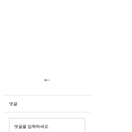
댓글
인천 부평유흥알바 도
유흥진상손님 대처
댓글을 입력하세요.
경기 영향을 받고 있는
예시 정리